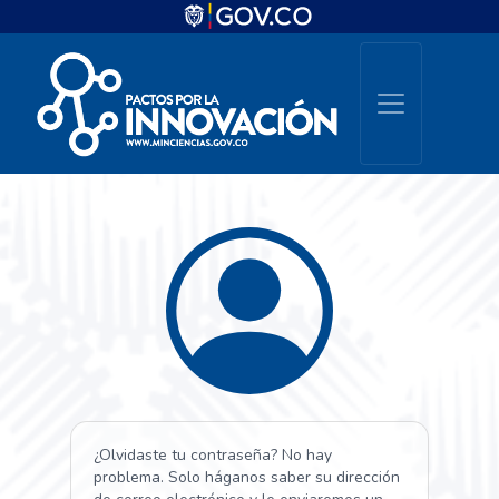
¿Olvidaste tu contraseña? No hay
problema. Solo háganos saber su dirección